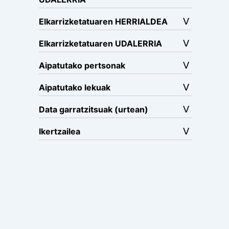
Elkarrizketatuaren HERRIALDEA
Elkarrizketatuaren UDALERRIA
Aipatutako pertsonak
Aipatutako lekuak
Data garratzitsuak (urtean)
Ikertzailea