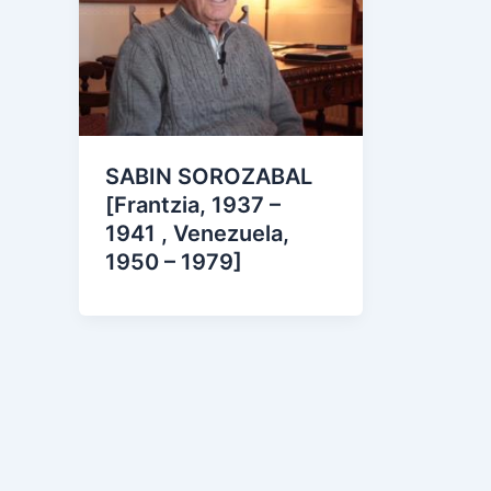
SABIN SOROZABAL
[Frantzia, 1937 –
1941 , Venezuela,
1950 – 1979]