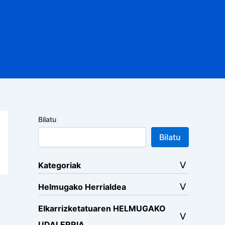
Bilatu
Bilatu
Kategoriak
Helmugako Herrialdea
Elkarrizketatuaren HELMUGAKO
UDALERRIA