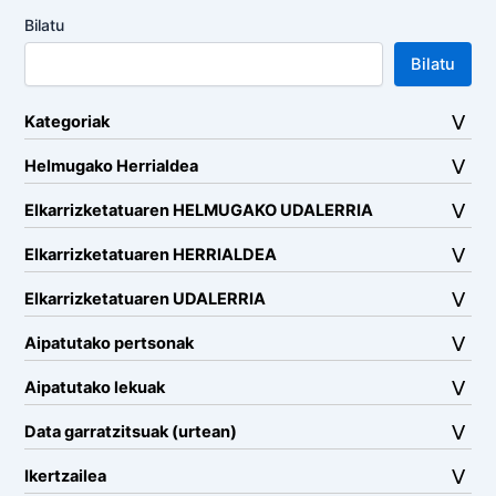
Bilatu
Bilatu
Kategoriak
Helmugako Herrialdea
Elkarrizketatuaren HELMUGAKO UDALERRIA
Elkarrizketatuaren HERRIALDEA
Elkarrizketatuaren UDALERRIA
Aipatutako pertsonak
Aipatutako lekuak
Data garratzitsuak (urtean)
Ikertzailea