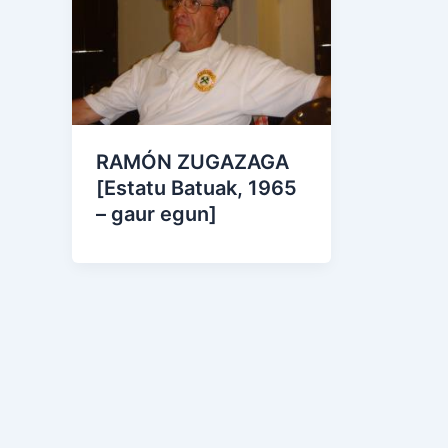
RAMÓN ZUGAZAGA
[Estatu Batuak, 1965
– gaur egun]