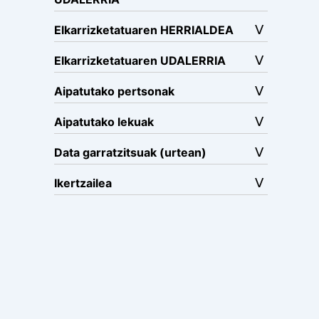
Elkarrizketatuaren HERRIALDEA
Elkarrizketatuaren UDALERRIA
Aipatutako pertsonak
Aipatutako lekuak
Data garratzitsuak (urtean)
Ikertzailea