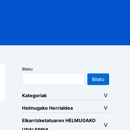
Bilatu
Bilatu
Kategoriak
Helmugako Herrialdea
Elkarrizketatuaren HELMUGAKO
UDALERRIA