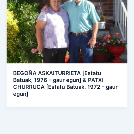
BEGOÑA ASKAITURRIETA [Estatu
Batuak, 1976 – gaur egun] & PATXI
CHURRUCA [Estatu Batuak, 1972 – gaur
egun]