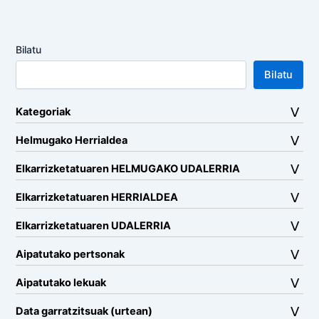
Bilatu
Bilatu
Kategoriak
Helmugako Herrialdea
Elkarrizketatuaren HELMUGAKO UDALERRIA
Elkarrizketatuaren HERRIALDEA
Elkarrizketatuaren UDALERRIA
Aipatutako pertsonak
Aipatutako lekuak
Data garratzitsuak (urtean)