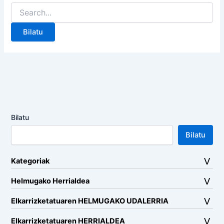
Search
for:
Bilatu
Bilatu
Kategoriak
Helmugako Herrialdea
Elkarrizketatuaren HELMUGAKO UDALERRIA
Elkarrizketatuaren HERRIALDEA