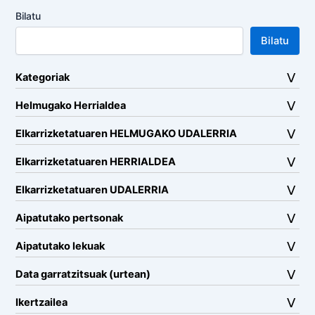
Bilatu
Bilatu
Kategoriak
Helmugako Herrialdea
Elkarrizketatuaren HELMUGAKO UDALERRIA
Elkarrizketatuaren HERRIALDEA
Elkarrizketatuaren UDALERRIA
Aipatutako pertsonak
Aipatutako lekuak
Data garratzitsuak (urtean)
Ikertzailea