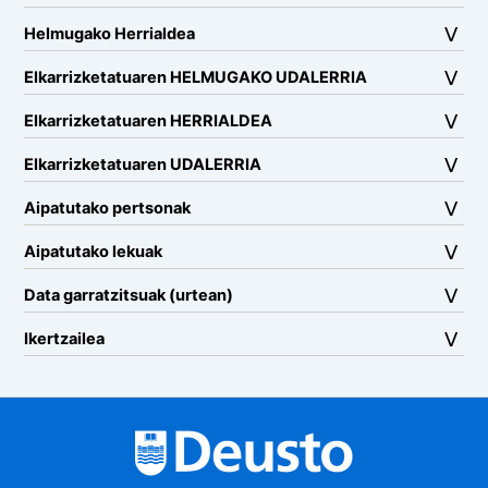
Helmugako Herrialdea
Elkarrizketatuaren HELMUGAKO UDALERRIA
Elkarrizketatuaren HERRIALDEA
Elkarrizketatuaren UDALERRIA
Aipatutako pertsonak
Aipatutako lekuak
Data garratzitsuak (urtean)
Ikertzailea