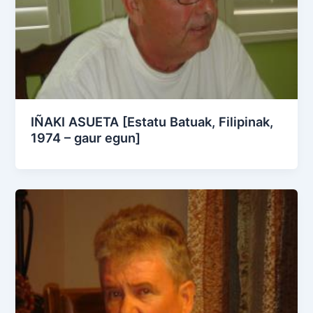
IÑAKI ASUETA [Estatu Batuak, Filipinak,
1974 – gaur egun]