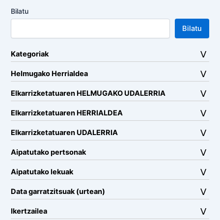
Bilatu
Bilatu
Kategoriak
Helmugako Herrialdea
Elkarrizketatuaren HELMUGAKO UDALERRIA
Elkarrizketatuaren HERRIALDEA
Elkarrizketatuaren UDALERRIA
Aipatutako pertsonak
Aipatutako lekuak
Data garratzitsuak (urtean)
Ikertzailea