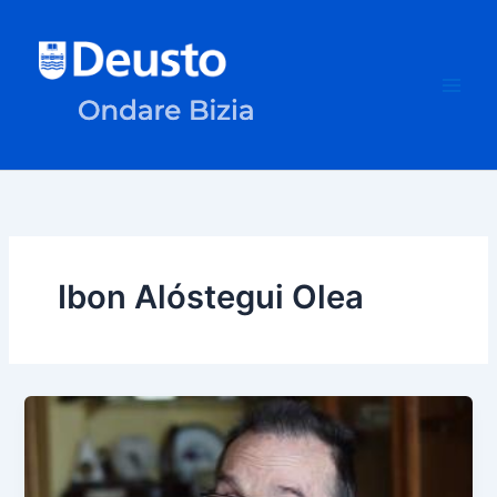
Skip
to
content
Ibon Alóstegui Olea