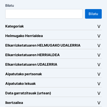
Bilatu
Bilatu
Kategoriak
Helmugako Herrialdea
Elkarrizketatuaren HELMUGAKO UDALERRIA
Elkarrizketatuaren HERRIALDEA
Elkarrizketatuaren UDALERRIA
Aipatutako pertsonak
Aipatutako lekuak
Data garratzitsuak (urtean)
Ikertzailea