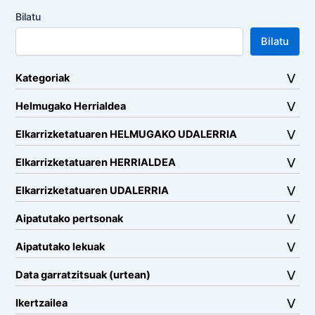
Bilatu
Bilatu
Kategoriak
Helmugako Herrialdea
Elkarrizketatuaren HELMUGAKO UDALERRIA
Elkarrizketatuaren HERRIALDEA
Elkarrizketatuaren UDALERRIA
Aipatutako pertsonak
Aipatutako lekuak
Data garratzitsuak (urtean)
Ikertzailea