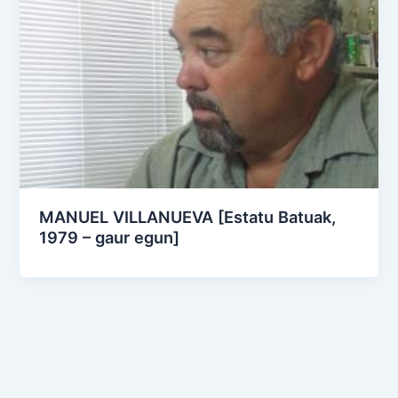
MANUEL VILLANUEVA [Estatu Batuak,
1979 – gaur egun]