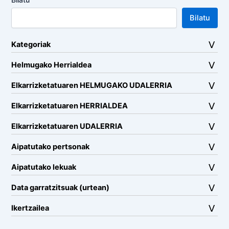
Bilatu
Kategoriak
Helmugako Herrialdea
Elkarrizketatuaren HELMUGAKO UDALERRIA
Elkarrizketatuaren HERRIALDEA
Elkarrizketatuaren UDALERRIA
Aipatutako pertsonak
Aipatutako lekuak
Data garratzitsuak (urtean)
Ikertzailea