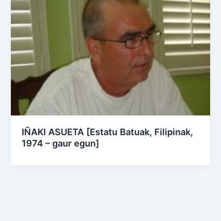
IÑAKI ASUETA [Estatu Batuak, Filipinak,
1974 – gaur egun]