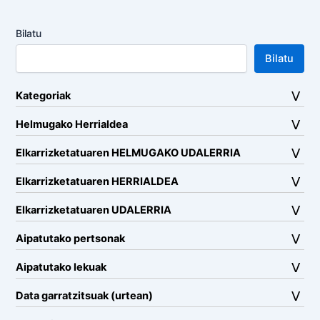
Bilatu
Bilatu
Kategoriak
Helmugako Herrialdea
Elkarrizketatuaren HELMUGAKO UDALERRIA
Elkarrizketatuaren HERRIALDEA
Elkarrizketatuaren UDALERRIA
Aipatutako pertsonak
Aipatutako lekuak
Data garratzitsuak (urtean)