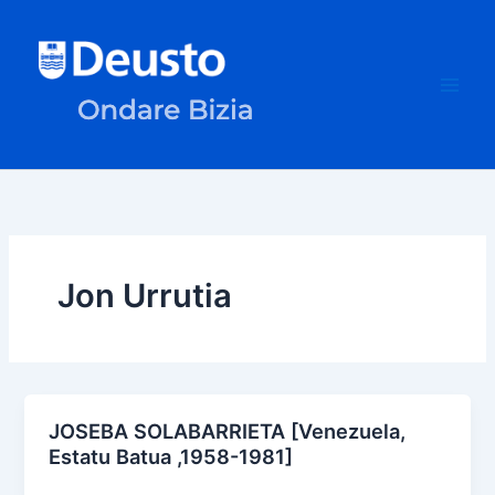
Skip
to
content
Jon Urrutia
JOSEBA SOLABARRIETA [Venezuela,
Estatu Batua ,1958-1981]