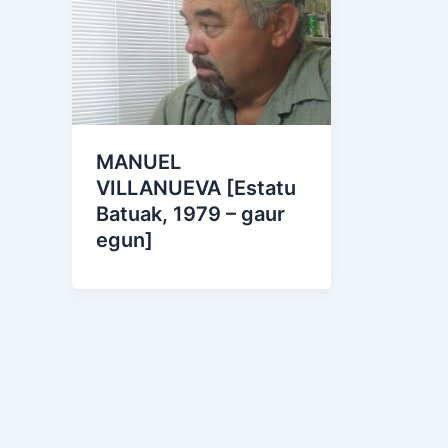
MANUEL
VILLANUEVA [Estatu
Batuak, 1979 – gaur
egun]