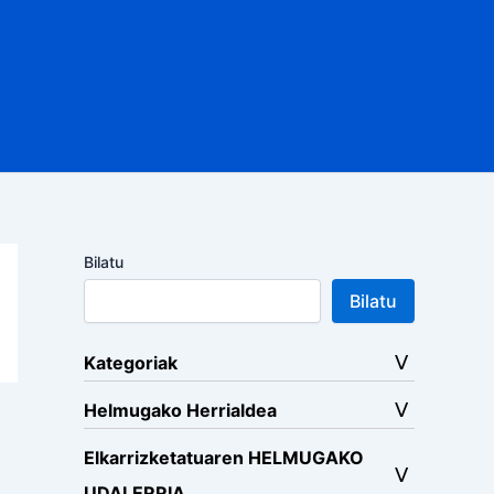
Bilatu
Bilatu
Kategoriak
Helmugako Herrialdea
Elkarrizketatuaren HELMUGAKO
UDALERRIA