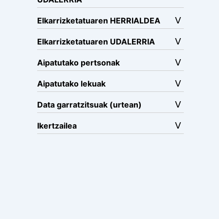
Elkarrizketatuaren HERRIALDEA
Elkarrizketatuaren UDALERRIA
Aipatutako pertsonak
Aipatutako lekuak
Data garratzitsuak (urtean)
Ikertzailea