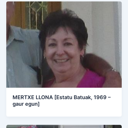
MERTXE LLONA [Estatu Batuak, 1969 –
gaur egun]