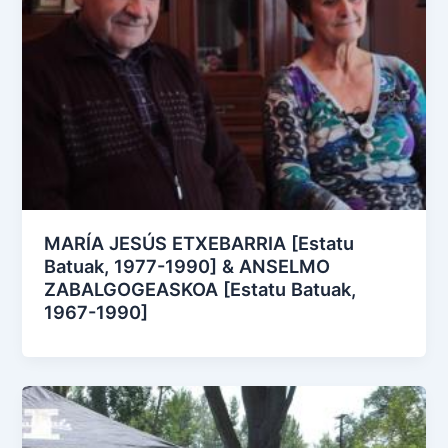
MARÍA JESÚS ETXEBARRIA [Estatu
Batuak, 1977-1990] & ANSELMO
ZABALGOGEASKOA [Estatu Batuak,
1967-1990]