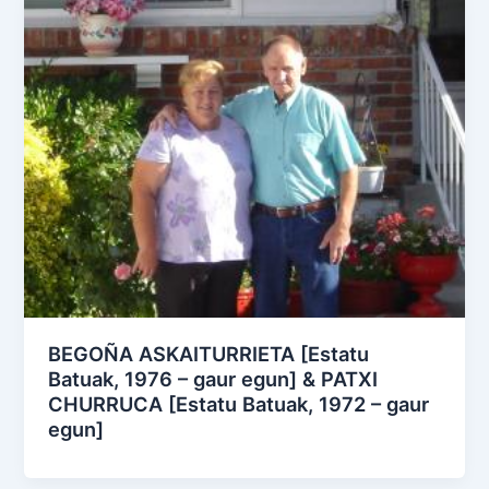
BEGOÑA ASKAITURRIETA [Estatu
Batuak, 1976 – gaur egun] & PATXI
CHURRUCA [Estatu Batuak, 1972 – gaur
egun]