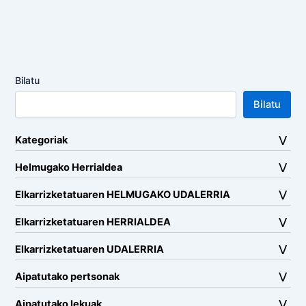
Bilatu
Bilatu
Kategoriak
Helmugako Herrialdea
Elkarrizketatuaren HELMUGAKO UDALERRIA
Elkarrizketatuaren HERRIALDEA
Elkarrizketatuaren UDALERRIA
Aipatutako pertsonak
Aipatutako lekuak