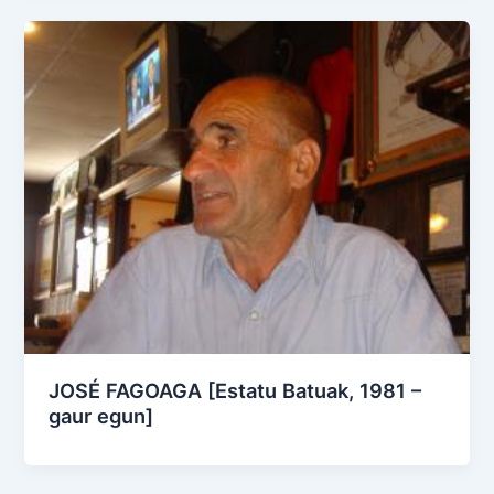
JOSÉ FAGOAGA [Estatu Batuak, 1981 –
gaur egun]