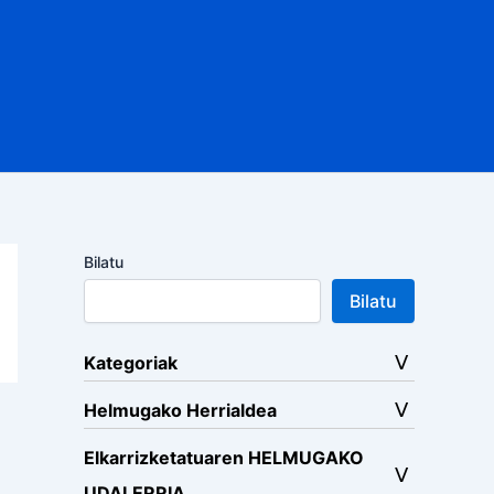
Bilatu
Bilatu
Kategoriak
Helmugako Herrialdea
Elkarrizketatuaren HELMUGAKO
UDALERRIA