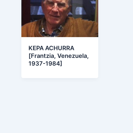
KEPA ACHURRA
[Frantzia, Venezuela,
1937-1984]