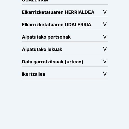
Elkarrizketatuaren HERRIALDEA
Elkarrizketatuaren UDALERRIA
Aipatutako pertsonak
Aipatutako lekuak
Data garratzitsuak (urtean)
Ikertzailea