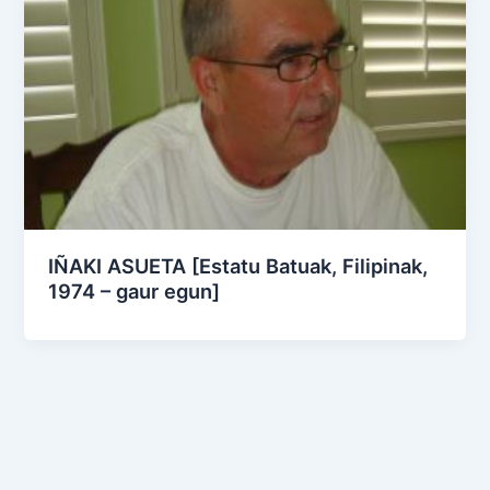
IÑAKI ASUETA [Estatu Batuak, Filipinak,
1974 – gaur egun]