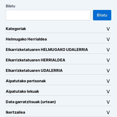
Bilatu
Bilatu
Kategoriak
Helmugako Herrialdea
Elkarrizketatuaren HELMUGAKO UDALERRIA
Elkarrizketatuaren HERRIALDEA
Elkarrizketatuaren UDALERRIA
Aipatutako pertsonak
Aipatutako lekuak
Data garratzitsuak (urtean)
Ikertzailea