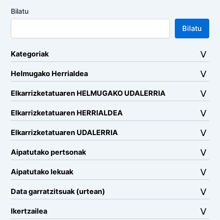
Bilatu
Bilatu
Kategoriak
Helmugako Herrialdea
Elkarrizketatuaren HELMUGAKO UDALERRIA
Elkarrizketatuaren HERRIALDEA
Elkarrizketatuaren UDALERRIA
Aipatutako pertsonak
Aipatutako lekuak
Data garratzitsuak (urtean)
Ikertzailea