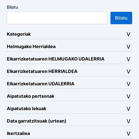
Bilatu
Bilatu
Kategoriak
Helmugako Herrialdea
Elkarrizketatuaren HELMUGAKO UDALERRIA
Elkarrizketatuaren HERRIALDEA
Elkarrizketatuaren UDALERRIA
Aipatutako pertsonak
Aipatutako lekuak
Data garratzitsuak (urtean)
Ikertzailea