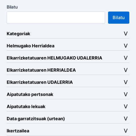
Bilatu
Bilatu
Kategoriak
Helmugako Herrialdea
Elkarrizketatuaren HELMUGAKO UDALERRIA
Elkarrizketatuaren HERRIALDEA
Elkarrizketatuaren UDALERRIA
Aipatutako pertsonak
Aipatutako lekuak
Data garratzitsuak (urtean)
Ikertzailea