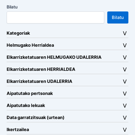
Bilatu
Bilatu
Kategoriak
Helmugako Herrialdea
Elkarrizketatuaren HELMUGAKO UDALERRIA
Elkarrizketatuaren HERRIALDEA
Elkarrizketatuaren UDALERRIA
Aipatutako pertsonak
Aipatutako lekuak
Data garratzitsuak (urtean)
Ikertzailea