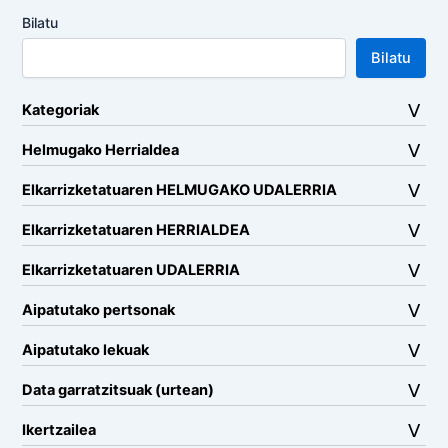
Bilatu
Bilatu
Kategoriak
Helmugako Herrialdea
Elkarrizketatuaren HELMUGAKO UDALERRIA
Elkarrizketatuaren HERRIALDEA
Elkarrizketatuaren UDALERRIA
Aipatutako pertsonak
Aipatutako lekuak
Data garratzitsuak (urtean)
Ikertzailea