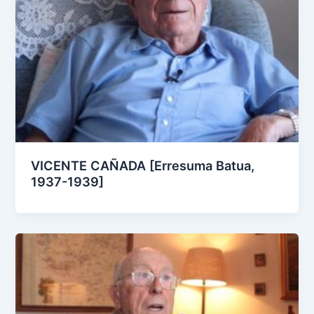
VICENTE CAÑADA [Erresuma Batua,
1937-1939]