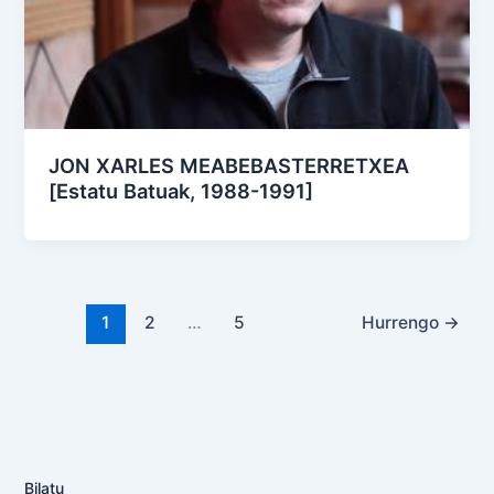
JON XARLES MEABEBASTERRETXEA
[Estatu Batuak, 1988-1991]
1
2
…
5
Hurrengo
→
Bilatu