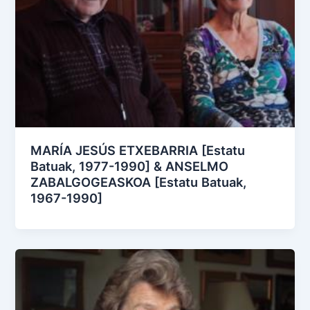
MARÍA JESÚS ETXEBARRIA [Estatu
Batuak, 1977-1990] & ANSELMO
ZABALGOGEASKOA [Estatu Batuak,
1967-1990]