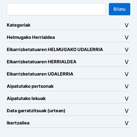
Bilatu
Kategoriak
Helmugako Herrialdea
Elkarrizketatuaren HELMUGAKO UDALERRIA
Elkarrizketatuaren HERRIALDEA
Elkarrizketatuaren UDALERRIA
Aipatutako pertsonak
Aipatutako lekuak
Data garratzitsuak (urtean)
Ikertzailea