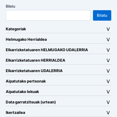
Bilatu
Bilatu
Kategoriak
Helmugako Herrialdea
Elkarrizketatuaren HELMUGAKO UDALERRIA
Elkarrizketatuaren HERRIALDEA
Elkarrizketatuaren UDALERRIA
Aipatutako pertsonak
Aipatutako lekuak
Data garratzitsuak (urtean)
Ikertzailea