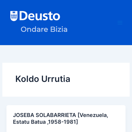
Skip
to
content
Koldo Urrutia
JOSEBA SOLABARRIETA [Venezuela,
Estatu Batua ,1958-1981]