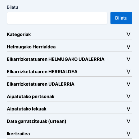
Bilatu
Bilatu
Kategoriak
Helmugako Herrialdea
Elkarrizketatuaren HELMUGAKO UDALERRIA
Elkarrizketatuaren HERRIALDEA
Elkarrizketatuaren UDALERRIA
Aipatutako pertsonak
Aipatutako lekuak
Data garratzitsuak (urtean)
Ikertzailea