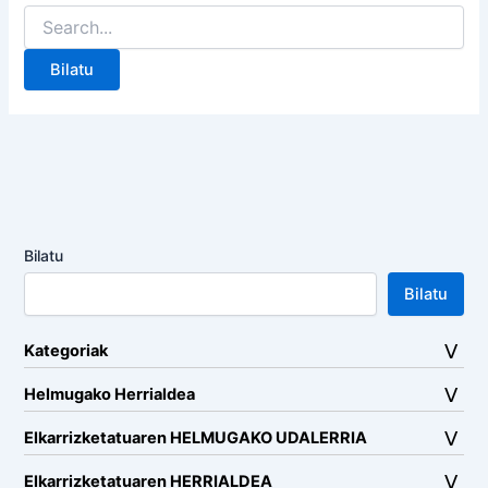
Search
for:
Bilatu
Bilatu
Kategoriak
Helmugako Herrialdea
Elkarrizketatuaren HELMUGAKO UDALERRIA
Elkarrizketatuaren HERRIALDEA