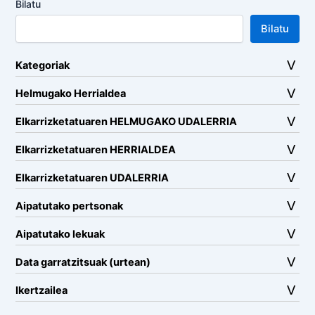
Bilatu
Bilatu
Kategoriak
Helmugako Herrialdea
Elkarrizketatuaren HELMUGAKO UDALERRIA
Elkarrizketatuaren HERRIALDEA
Elkarrizketatuaren UDALERRIA
Aipatutako pertsonak
Aipatutako lekuak
Data garratzitsuak (urtean)
Ikertzailea