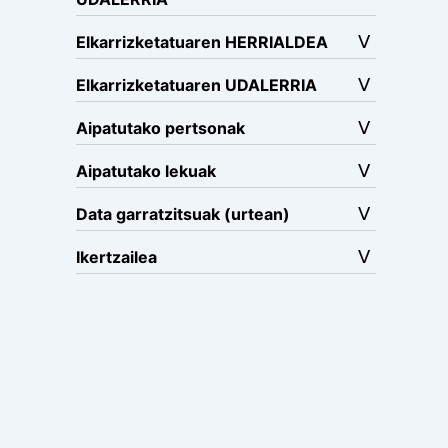
Elkarrizketatuaren HERRIALDEA
Elkarrizketatuaren UDALERRIA
Aipatutako pertsonak
Aipatutako lekuak
Data garratzitsuak (urtean)
Ikertzailea