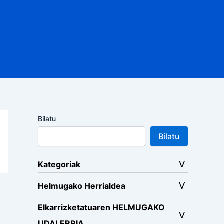
Bilatu
Bilatu
Kategoriak
Helmugako Herrialdea
Elkarrizketatuaren HELMUGAKO
UDALERRIA