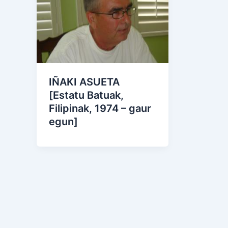
IÑAKI ASUETA
[Estatu Batuak,
Filipinak, 1974 – gaur
egun]