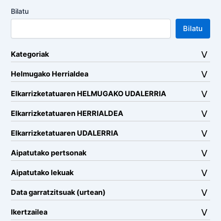
Bilatu
Bilatu
Kategoriak
Helmugako Herrialdea
Elkarrizketatuaren HELMUGAKO UDALERRIA
Elkarrizketatuaren HERRIALDEA
Elkarrizketatuaren UDALERRIA
Aipatutako pertsonak
Aipatutako lekuak
Data garratzitsuak (urtean)
Ikertzailea