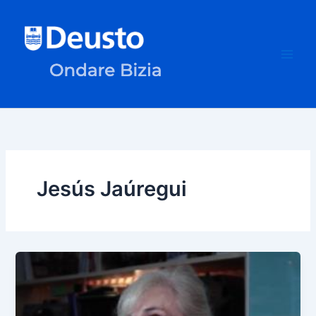
Ir
al
contenido
Jesús Jaúregui