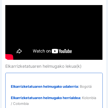
Elkarrizketatuaren helmugako lekua(k)
Elkarrizketatuaren helmugako udalerria:
Bogotá
Elkarrizketatuaren helmugako herrialdea:
Kolonbia
/ Colombia