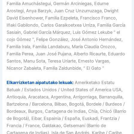
Familia Amuchástegui, Germán Arciniegas, Edurne
Arostegi, Anya Barzyk, Juan Cruz Unzurruzaga, Dwight
David Eisenhower, Familia Ezpeleta, Francisco Franco,
Iñaki Gabilondo, Carlos Garaikoetxea Urriza, Familia García
Sasiain, Gabriel García Márquez, Luis Gómez Lekube ” el
cojo Gómez “, Felipe González, José Antonio Hernández,
Familia Irala, Familia Landaburu, María Claudia Orozco,
Familia Perea, Juan José Pujana, Alberto Ricaurte, Eduardo
Santos, Manu Sota, Teresa Uriarte, Ernesto Vargas,
Nicanor Zabaleta, Familia Zaldunbide, ” El Gato “
Elkarrizketan aipatutako lekuak:
Ameriketako Estatu
Batuak / Estados Unidos / United States of America USA,
Antioquia, Aracataca, Argentina, Arrigorriaga, Barranquilla,
Bartzelona / Barcelona, Bilbao, Bogotá, Bordele / Burdeos /
Bordeaux, Burgos, Cartagena de Indias, Chía, Chicó (Barrio
de Bogotá), Eibar, Espainia / España, Euskadi, Frantzia /
Francia / France, Galdakao, Getsemaní (Barrio de
Cartagena de Indias), Isla de San Andrés, Karibe / Caribe,