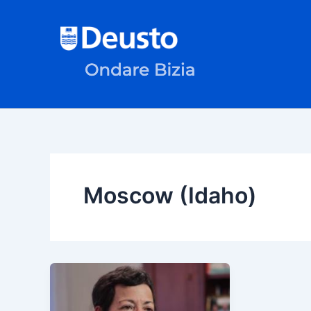
Ir
al
contenido
Moscow (Idaho)