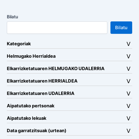
Bilatu
Bilatu
Kategoriak
Helmugako Herrialdea
Elkarrizketatuaren HELMUGAKO UDALERRIA
Elkarrizketatuaren HERRIALDEA
Elkarrizketatuaren UDALERRIA
Aipatutako pertsonak
Aipatutako lekuak
Data garratzitsuak (urtean)