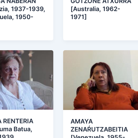
SA NABERÁN
GOTZONE ATXURRA
zia, 1937-1939,
[Australia, 1962-
uela, 1950-
1971]
 RENTERIA
AMAYA
suma Batua,
ZENAŔUTZABEITIA
1939,
[Venezuela, 1955-