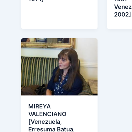
Venez
2002]
MIREYA
VALENCIANO
[Venezuela,
Erresuma Batua,