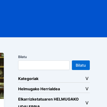
Bilatu
Bilatu
Kategoriak
Helmugako Herrialdea
Elkarrizketatuaren HELMUGAKO
UDALERRIA