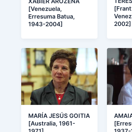
TERE
XABIER AROZENA
[Frant
[Venezuela,
Venez
Erresuma Batua,
2002]
1943-2004]
MARÍA JESÚS GOITIA
AMAIA
[Australia, 1961-
[Erre
1971]
1937-