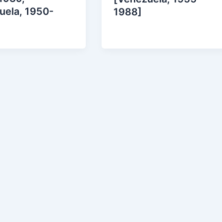
uela, 1950-
1988]