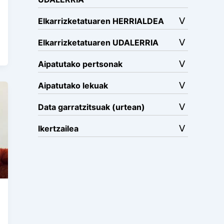
Elkarrizketatuaren HERRIALDEA
Elkarrizketatuaren UDALERRIA
Aipatutako pertsonak
Aipatutako lekuak
Data garratzitsuak (urtean)
Ikertzailea