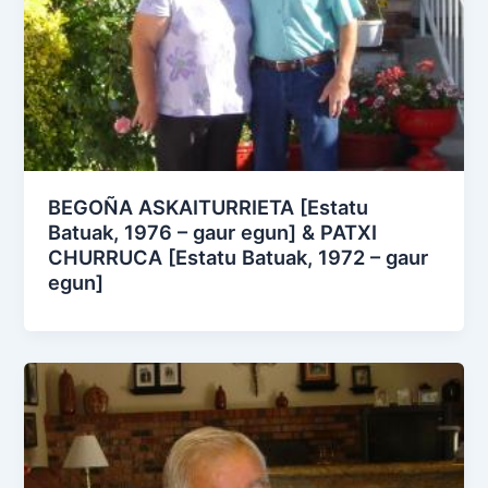
BEGOÑA ASKAITURRIETA [Estatu
Batuak, 1976 – gaur egun] & PATXI
CHURRUCA [Estatu Batuak, 1972 – gaur
egun]