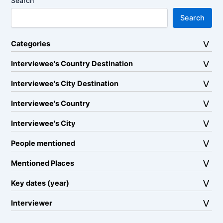
Search
Search
Categories
Interviewee's Country Destination
Interviewee's City Destination
Interviewee's Country
Interviewee's City
People mentioned
Mentioned Places
Key dates (year)
Interviewer