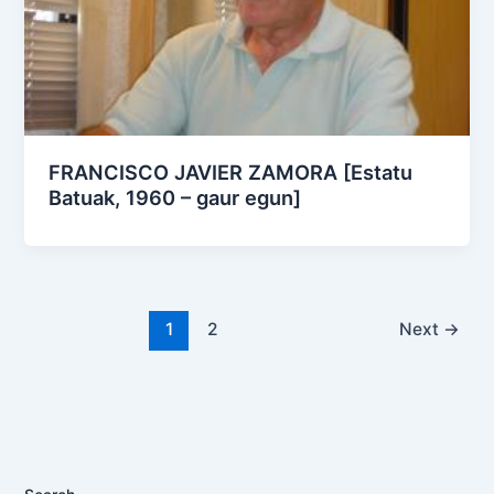
FRANCISCO JAVIER ZAMORA [Estatu
Batuak, 1960 – gaur egun]
1
2
Next
→