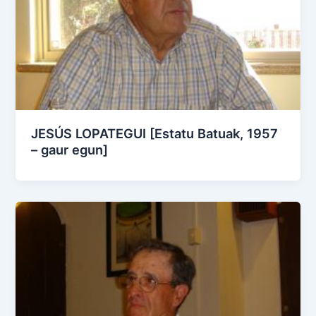
JESÚS LOPATEGUI [Estatu Batuak, 1957
– gaur egun]