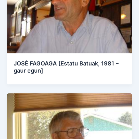
JOSÉ FAGOAGA [Estatu Batuak, 1981 –
gaur egun]