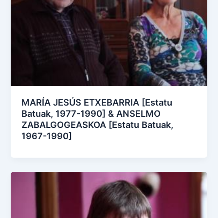
MARÍA JESÚS ETXEBARRIA [Estatu
Batuak, 1977-1990] & ANSELMO
ZABALGOGEASKOA [Estatu Batuak,
1967-1990]