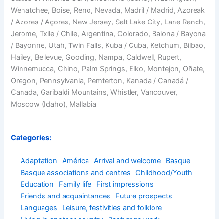
Wenatchee, Boise, Reno, Nevada, Madril / Madrid, Azoreak
/ Azores / Açores, New Jersey, Salt Lake City, Lane Ranch,
Jerome, Txile / Chile, Argentina, Colorado, Baiona / Bayona
/ Bayonne, Utah, Twin Falls, Kuba / Cuba, Ketchum, Bilbao,
Hailey, Bellevue, Gooding, Nampa, Caldwell, Rupert,
Winnemucca, Chino, Palm Springs, Elko, Montejon, Oñate,
Oregon, Pennsylvania, Pemterton, Kanada / Canadá /
Canada, Garibaldi Mountains, Whistler, Vancouver,
Moscow (Idaho), Mallabia
Categories:
Adaptation
América
Arrival and welcome
Basque
Basque associations and centres
Childhood/Youth
Education
Family life
First impressions
Friends and acquaintances
Future prospects
Languages
Leisure, festivities and folklore