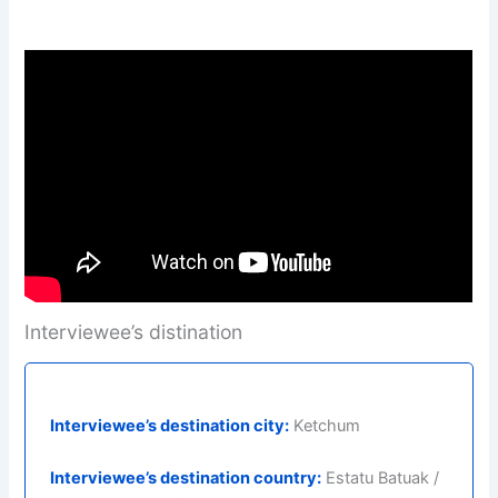
Interviewee’s distination
Interviewee’s destination city:
Ketchum
Interviewee’s destination country:
Estatu Batuak /