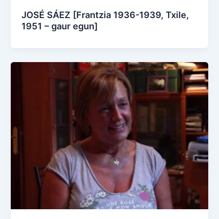
JOSÉ SÁEZ [Frantzia 1936-1939, Txile,
1951 – gaur egun]