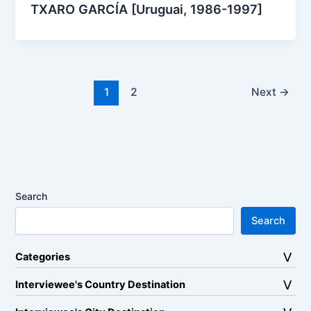
TXARO GARCÍA [Uruguai, 1986-1997]
1
2
Next
→
Search
Search
Categories
Interviewee's Country Destination