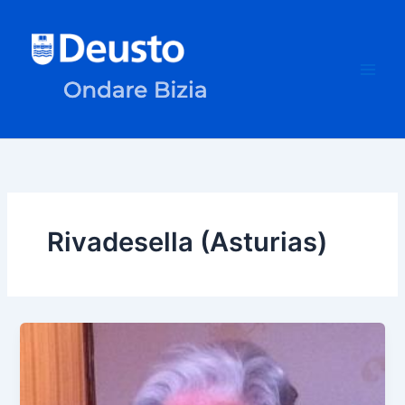
Ir
al
contenido
Rivadesella (Asturias)