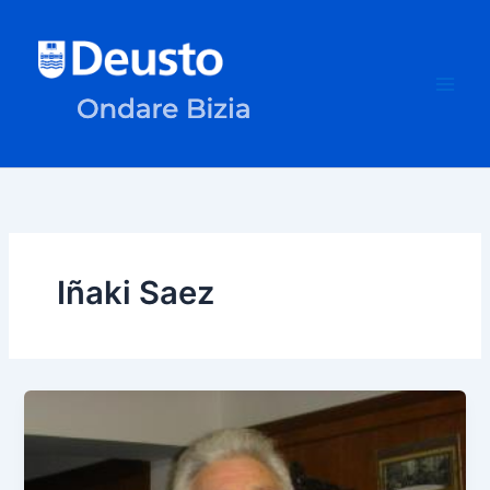
Ir
al
contenido
Iñaki Saez