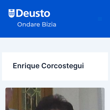
Ir
al
contenido
Enrique Corcostegui