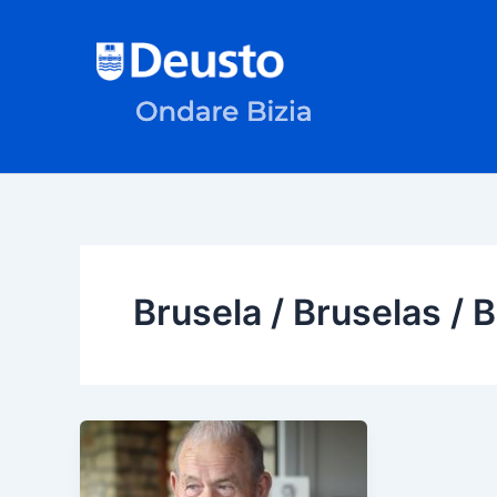
Ir
al
contenido
Brusela / Bruselas / B