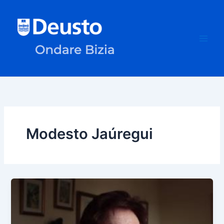
Ir
al
contenido
Modesto Jaúregui