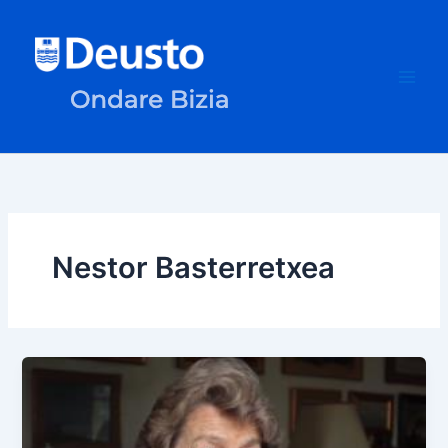
Ir
al
contenido
Nestor Basterretxea