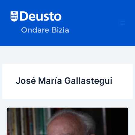
Ir
al
contenido
José María Gallastegui