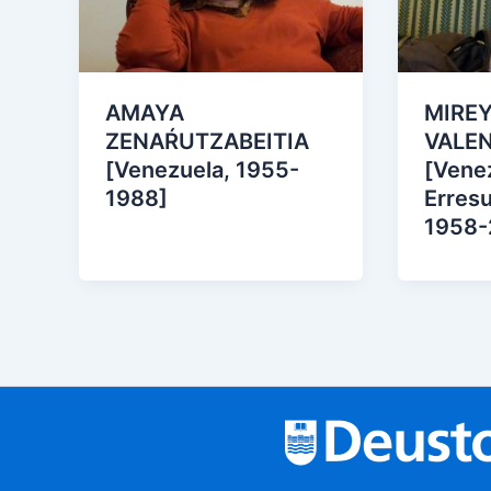
AMAYA
MIRE
ZENAŔUTZABEITIA
VALE
[Venezuela, 1955-
[Vene
1988]
Erres
1958-