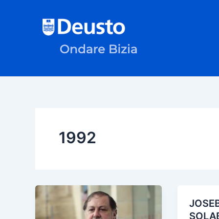
Ir
al
contenido
1992
JOSE
SOLA