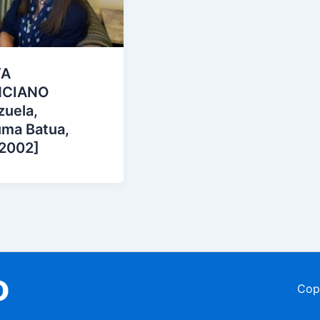
YA
NCIANO
zuela,
uma Batua,
2002]
Cop