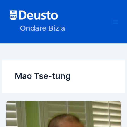
Ir
al
contenido
Mao Tse-tung