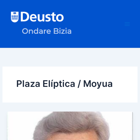
Ir
al
contenido
Plaza Elíptica / Moyua