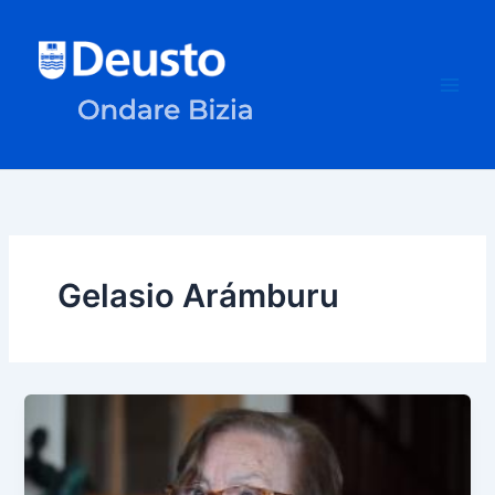
Ir
al
contenido
Gelasio Arámburu