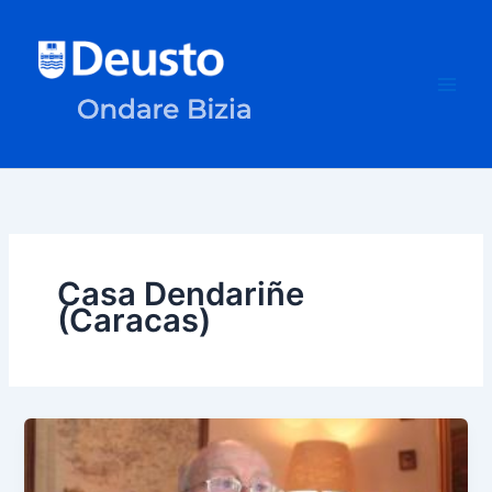
Ir
al
contenido
Casa Dendariñe
(Caracas)